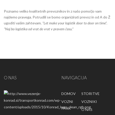
Poznamo veliko kvalitetnih prevoznikov in z našo pomočjo vam
najdemo pravega. Potrudili se bomo organizirati prevoz in od A do Ž
ugoditi vašim zahtevam.
“Let make your logistik door to door on time”.
“Naj bo logistika od vrat do vrat v pravem času.”
O NAS
NAVIGACIJA
DOMOV
STORITVE
VOZNI
VOZNIKI
PARK
O NAS