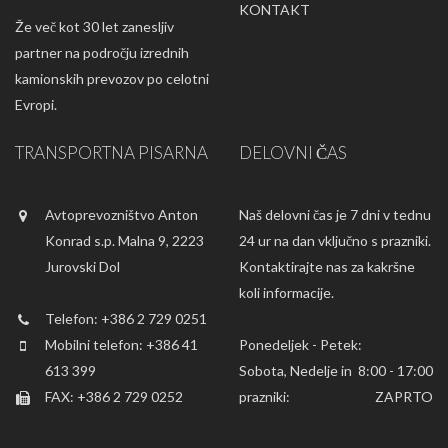
KONTAKT
Že več kot 30 let zanesljiv
partner na področju izrednih
kamionskih prevozov po celotni
Evropi.
TRANSPORTNA PISARNA
DELOVNI ČAS
Avtoprevozništvo Anton
Naš delovni čas je 7 dni v tednu
Konrad s.p. Malna 9, 2223
24 ur na dan vključno s prazniki.
Jurovski Dol
Kontaktirajte nas za kakršne
koli informacije.
Telefon: +386 2 729 0251
Mobilni telefon: +386 41
Ponedeljek - Petek:
613 399
Sobota, Nedelje in
8:00 - 17:00
FAX: +386 2 729 0252
prazniki:
ZAPRTO