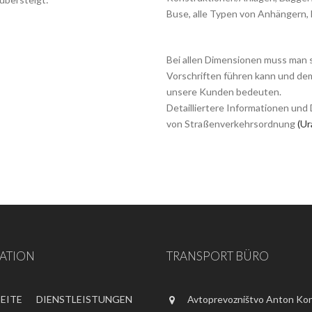
Buse, alle Typen von Anhängern, 
Bei allen Dimensionen muss man se
Vorschriften führen kann und dem
unsere Kunden bedeuten.
Detailliertere Informationen und
von Straßenverkehrsordnung
(Ur
ATION
TRANSPORT BÜRO
EITE
DIENSTLEISTUNGEN
Avtoprevozništvo Anton Kon