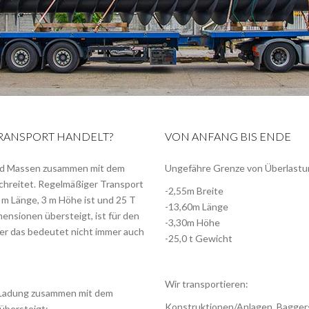
TRANSPORT HANDELT?
VON ANFANG BIS ENDE
und Massen zusammen mit dem
Ungefähre Grenze von Überlastu
chreitet. Regelmäßiger Transport
-2,55m Breite
0 m Länge, 3 m Höhe ist und 25 T
-13,60m Länge
mensionen übersteigt, ist für den
-3,30m Höhe
er das bedeutet nicht immer auch
-25,0 t Gewicht
Wir transportieren:
r Ladung zusammen mit dem
Konstruktionen/Anlagen, Baggers
übersteigt: