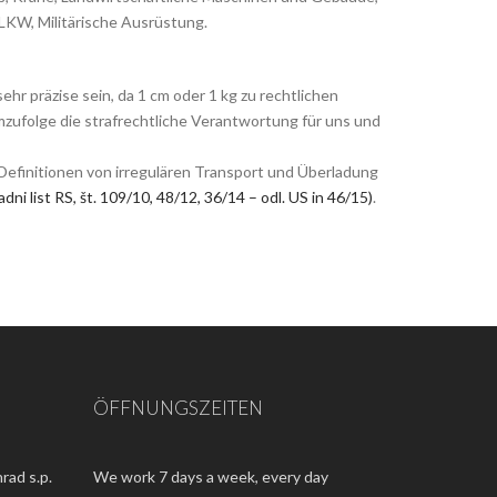
LKW, Militärische Ausrüstung.
hr präzise sein, da 1 cm oder 1 kg zu rechtlichen
zufolge die strafrechtliche Verantwortung für uns und
 Definitionen von irregulären Transport und Überladung
adni list RS, št. 109/10, 48/12, 36/14 – odl. US in 46/15)
.
ÖFFNUNGSZEITEN
rad s.p.
We work 7 days a week, every day