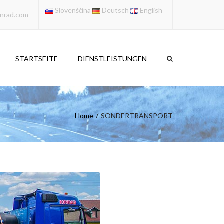
×
Slovenščina
Deutsch
English
onrad.com
STARTSEITE
DIENSTLEISTUNGEN
SONDERTRANSPORT
LOGISTIK
Home
SONDERTRANSPORT