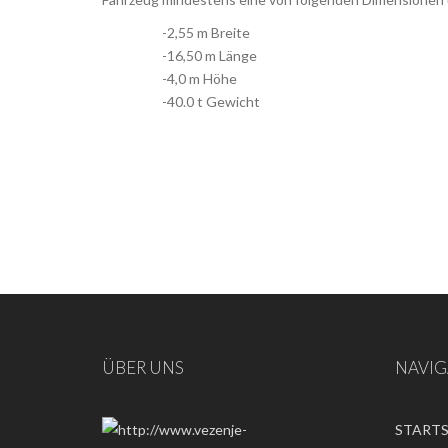
-2,55 m Breite
-16,50 m Länge
-4,0 m Höhe
-40.0 t Gewicht
ÜBER UNS
NAVIG
STARTS